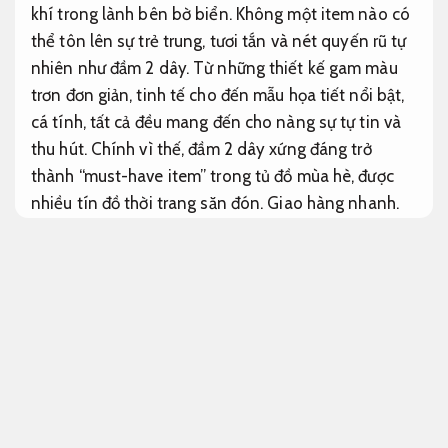
khí trong lành bên bờ biển. Không một item nào có
thể tôn lên sự trẻ trung, tươi tắn và nét quyến rũ tự
nhiên như đầm 2 dây. Từ những thiết kế gam màu
trơn đơn giản, tinh tế cho đến mẫu họa tiết nổi bật,
cá tính, tất cả đều mang đến cho nàng sự tự tin và
thu hút. Chính vì thế, đầm 2 dây xứng đáng trở
thành “must-have item” trong tủ đồ mùa hè, được
nhiều tín đồ thời trang săn đón.
Giao hàng nhanh.
Mang lại
sự tự tin.
Chiếc đầm 2 dây đẹp quyến rũ, đầm dự tiệc
Nhiều mẫu mới.
Đầm 2 dây đi học đi làm dễ thương
Nhiều mẫu mới.
Kiểu dáng.